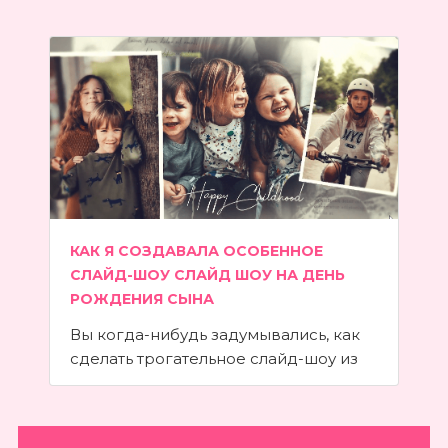
частичку своей души и уважения.
слабого пола в душе мечтает о ласке,
заботе и внимании. Особенно сильно
женщина может обидеться, если вы
не успеете вовремя поздравить ее с
днем рождения. Отличный способ
порадовать жену, маму, подругу
или коллегу по работе. Красивые
картинки с днем рождения
женщине….
КАК Я СОЗДАВАЛА ОСОБЕННОЕ
СЛАЙД-ШОУ СЛАЙД ШОУ НА ДЕНЬ
РОЖДЕНИЯ СЫНА
Вы когда-нибудь задумывались, как
сделать трогательное слайд-шоу из
фотографий, которое станет
идеальным поздравлением ко дню
рождения для вашего ребенка? Мне